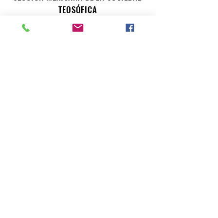
TEOSÓFICA
Para consultas o inquietudes, le invitamos a escribir a
nuestro correo electrónico. Su opinión es importante
para nosotros.
teosofiaenmexico@gmail.com
Seccion Mexicana de la Sociedad Teosofica