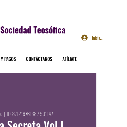
Sociedad Teosófica
Iniciar sesión
 Y PAGOS
CONTÁCTANOS
AFÍLIATE
ne
  |  
ID: 87121876138 / 501147
a Secreta Vol I,