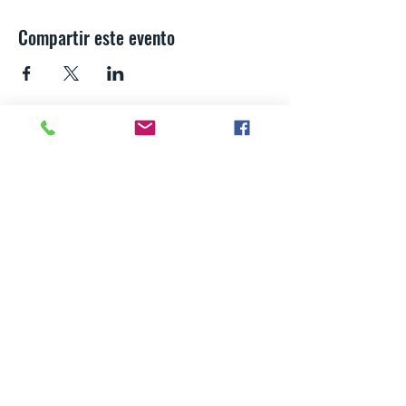
Compartir este evento
SECCIÓN MEXICANA DE LA SOCIEDAD
TEOSÓFICA
Para consultas o inquietudes, le invitamos a escribir a
nuestro correo electrónico. Su opinión es importante
para nosotros.