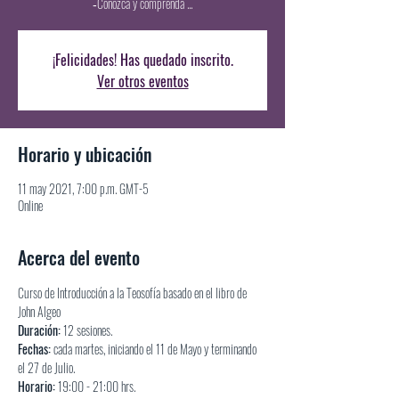
‐Conozca y comprenda ...
¡Felicidades! Has quedado inscrito.
Ver otros eventos
Horario y ubicación
11 may 2021, 7:00 p.m. GMT-5
Online
Acerca del evento
Curso de Introducción a la Teosofía basado en el libro de 
John Algeo
Duración:
 12 sesiones.
Fechas: 
cada martes, iniciando el 11 de Mayo y terminando 
el 27 de Julio.
Horario:
 19:00 - 21:00 hrs.