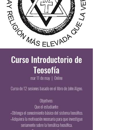
Curso Introductorio de
Teosofía
mar 11 de may
  |  
Online
Curso de 12 sesiones basado en el libro de John Algeo.
Objetivos:
Que el estudiante:
‐Obtenga el conocimiento básico del sistema teosófico.
‐Adquiera la motivación necesaria para que investigue
seriamente sobre la temática teosófica.