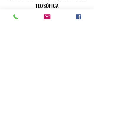
TEOSÓFICA
Para consultas o inquietudes, le invitamos a escribir a
nuestro correo electrónico. Su opinión es importante
para nosotros.
teosofiaenmexico@gmail.com
Seccion Mexicana de la Sociedad Teosofica