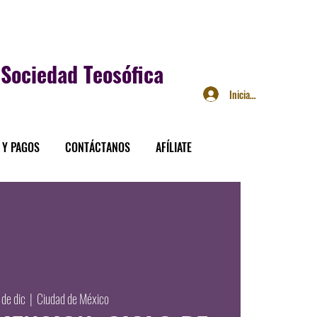
Sociedad Teosófica
Iniciar sesión
 Y PAGOS
CONTÁCTANOS
AFÍLIATE
 de dic
  |  
Ciudad de México