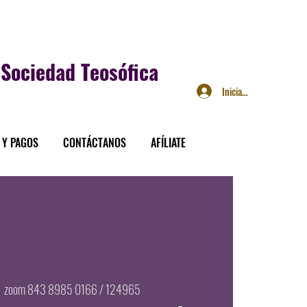
Sociedad Teosófica
Iniciar sesión
 Y PAGOS
CONTÁCTANOS
AFÍLIATE
  
zoom 843 8985 0166 / 124965