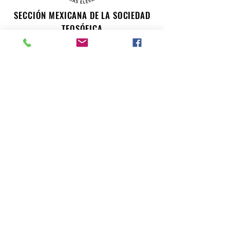
SECCIÓN MEXICANA DE LA SOCIEDAD
TEOSÓFICA
Para consultas o inquietudes, le invitamos a escribir a
nuestro correo electrónico. Su opinión es importante
para nosotros.
teosofiaenmexico@gmail.com