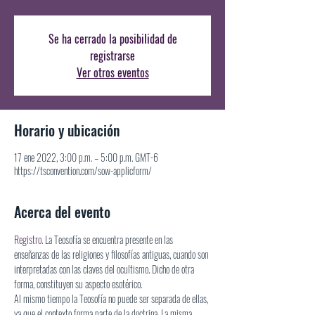
Se ha cerrado la posibilidad de
registrarse
Ver otros eventos
Horario y ubicación
17 ene 2022, 3:00 p.m. – 5:00 p.m. GMT-6
https://tsconvention.com/sow-applicform/
Acerca del evento
Registro
. La Teosofía se encuentra presente en las 
enseñanzas de las religiones y filosofías antiguas, cuando son 
interpretadas con las claves del ocultismo. Dicho de otra 
forma, constituyen su aspecto esotérico.
Al mismo tiempo la Teosofía no puede ser separada de ellas, 
ya que el contexto forma parte de la doctrina. La misma 