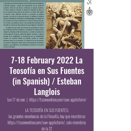
7-18 February 2022 La
Teosofía en Sus Fuentes
(in Spanish) / Esteban
Langlois
lun 17 de ene
  |  
https://tsconvention.com/sow-applicform/
LA TEOSOFÍA EN SUS FUENTES:
las grandes enseñanzas de la Filosofía, hay que inscribirse
https://tsconvention.com/sow-applicform/, solo miembros
de la ST